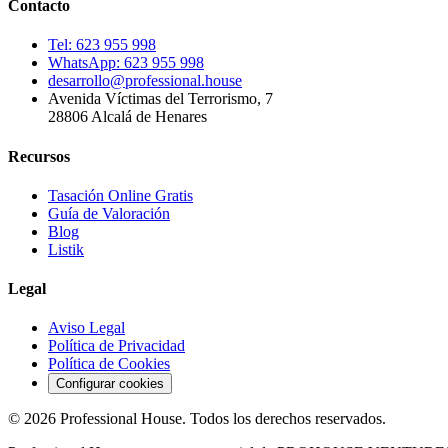
Contacto
Tel:
623 955 998
WhatsApp:
623 955 998
desarrollo@professional.house
Avenida Víctimas del Terrorismo, 7
28806
Alcalá de Henares
Recursos
Tasación Online Gratis
Guía de Valoración
Blog
Listik
Legal
Aviso Legal
Política de Privacidad
Política de Cookies
Configurar cookies
©
2026
Professional House
. Todos los derechos reservados.