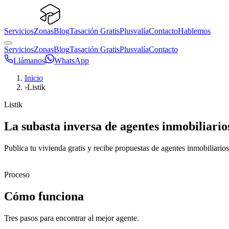
Servicios
Zonas
Blog
Tasación Gratis
Plusvalía
Contacto
Hablemos
Servicios
Zonas
Blog
Tasación Gratis
Plusvalía
Contacto
Llámanos
WhatsApp
Inicio
›
Listik
Listik
La subasta inversa de agentes inmobiliario
Publica tu vivienda gratis y recibe propuestas de agentes inmobiliarios
Proceso
Cómo funciona
Tres pasos para encontrar al mejor agente.