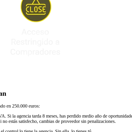
an
rado en 250.000 euros:
VA. Si la agencia tarda 8 meses, has perdido medio año de oportunida
Si no estás satisfecho, cambias de proveedor sin penalizaciones.
l control lo tiene la agencia. Sin ella, lo tienes tú.