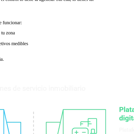
e funcionar:
 tu zona
etivos medibles
ia.