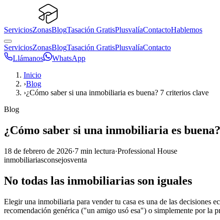
Servicios
Zonas
Blog
Tasación Gratis
Plusvalía
Contacto
Hablemos
Servicios
Zonas
Blog
Tasación Gratis
Plusvalía
Contacto
Llámanos
WhatsApp
Inicio
›
Blog
›
¿Cómo saber si una inmobiliaria es buena? 7 criterios clave
Blog
¿Cómo saber si una inmobiliaria es buena? 
18 de febrero de 2026
·
7
min lectura
·
Professional House
inmobiliarias
consejos
venta
No todas las inmobiliarias son iguales
Elegir una inmobiliaria para vender tu casa es una de las decisiones 
recomendación genérica ("un amigo usó esa") o simplemente por la pr