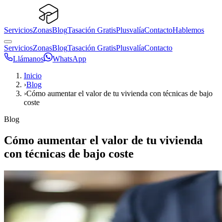
Servicios
Zonas
Blog
Tasación Gratis
Plusvalía
Contacto
Hablemos
Servicios
Zonas
Blog
Tasación Gratis
Plusvalía
Contacto
Llámanos
WhatsApp
Inicio
›
Blog
›
Cómo aumentar el valor de tu vivienda con técnicas de bajo
coste
Blog
Cómo aumentar el valor de tu vivienda
con técnicas de bajo coste