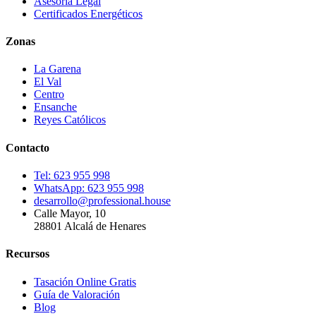
Asesoría Legal
Certificados Energéticos
Zonas
La Garena
El Val
Centro
Ensanche
Reyes Católicos
Contacto
Tel:
623 955 998
WhatsApp:
623 955 998
desarrollo@professional.house
Calle Mayor, 10
28801
Alcalá de Henares
Recursos
Tasación Online Gratis
Guía de Valoración
Blog